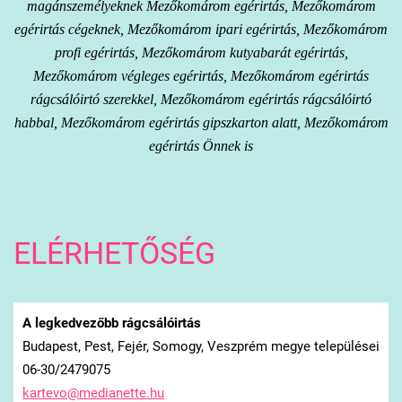
magánszemélyeknek Mezőkomárom egérirtás, Mezőkomárom
egérirtás cégeknek, Mezőkomárom ipari egérirtás, Mezőkomárom
profi egérirtás, Mezőkomárom kutyabarát egérirtás,
Mezőkomárom végleges egérirtás, Mezőkomárom egérirtás
rágcsálóirtó szerekkel, Mezőkomárom egérirtás rágcsálóirtó
habbal, Mezőkomárom egérirtás gipszkarton alatt, Mezőkomárom
egérirtás Önnek is
ELÉRHETŐSÉG
A legkedvezőbb rágcsálóirtás
Budapest, Pest, Fejér, Somogy, Veszprém megye települései
06-30/2479075
kartevo@
medianet
te.hu