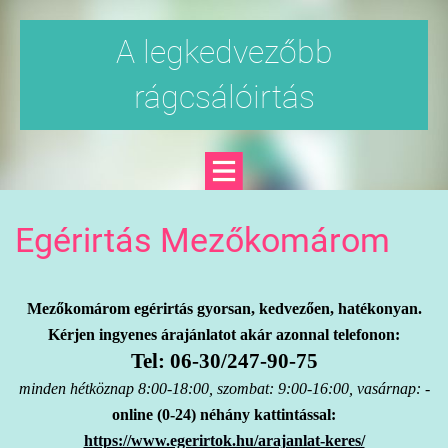
A legkedvezőbb
rágcsálóirtás
Egérirtás Mezőkomárom
Mezőkomárom egérirtás gyorsan, kedvezően, hatékonyan.
Kérjen ingyenes árajánlatot akár azonnal telefonon:
Tel: 06-30/247-90-75
minden hétköznap 8:00-18:00, szombat: 9:00-16:00, vasárnap: -
online (0-24) néhány kattintással:
https://www.egerirtok.hu/arajanlat-keres/