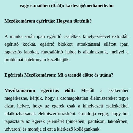
vagy e-mailben (0-24): kartevo@medianette.hu
Mezőkomárom egérirtás: Hogyan történik?
A
munka során ipari
egérirtó csalétkek kihelyezésével extrudált
egérirtó kockát, egérirtó blokkot, attraktánssal ellátott ipari
ragasztós lapokat, rágcsálóirtó habot is alkalmazunk, mellyel a
problémát hatékonyan kezelhetjük.
Egérirtás Mezőkomárom: Mi a teendő előtte és utána?
Mezőkomárom egérirtás előtt:
Mielőtt a szakember
megérkezne, kérjük, hogy a csomagoltatlan élelmiszereket tegye
elzárt helyre, hogy az egerek csak a kihelyezett csalétkekkel
találkozhassanak élelmiszerforrásként. Gondolja végig, hogy hol
tapasztalta az egerek jelenlétét (pincében, padláson, lakótérben,
udvaron) és mondja el ezt a kiérkező kollégánknak.