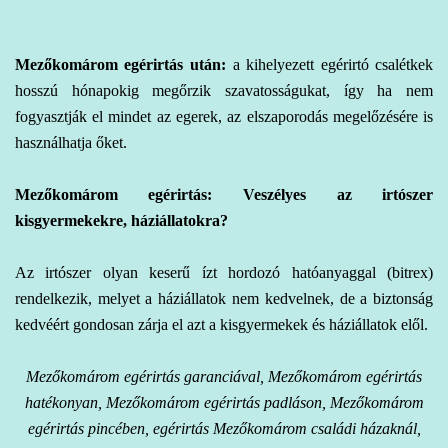
Mezőkomárom egérirtás
után:
a kihelyezett egérirtó csalétkek
hosszú hónapokig megőrzik szavatosságukat, így ha nem
fogyasztják el mindet az egerek, az elszaporodás megelőzésére is
használhatja őket.
Mezőkomárom egérirtás: Veszélyes az irtószer
kisgyermekekre, háziállatokra?
Az irtószer olyan keserű ízt hordozó hatóanyaggal (bitrex)
rendelkezik, melyet a háziállatok nem kedvelnek, de a biztonság
kedvéért gondosan zárja el azt a kisgyermekek és háziállatok elől.
Mezőkomárom egérirtás garanciával, Mezőkomárom egérirtás
hatékonyan, Mezőkomárom egérirtás padláson, Mezőkomárom
egérirtás pincében, egérirtás Mezőkomárom családi házaknál,