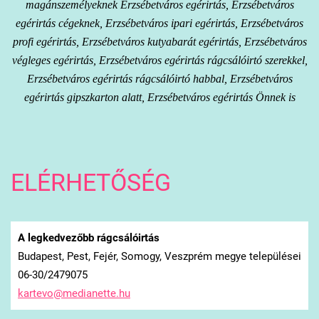
magánszemélyeknek Erzsébetváros egérirtás, Erzsébetváros
egérirtás cégeknek, Erzsébetváros ipari egérirtás, Erzsébetváros
profi egérirtás, Erzsébetváros kutyabarát egérirtás, Erzsébetváros
végleges egérirtás, Erzsébetváros egérirtás rágcsálóirtó szerekkel,
Erzsébetváros egérirtás rágcsálóirtó habbal, Erzsébetváros
egérirtás gipszkarton alatt, Erzsébetváros egérirtás Önnek is
ELÉRHETŐSÉG
A legkedvezőbb rágcsálóirtás
Budapest, Pest, Fejér, Somogy, Veszprém megye települései
06-30/2479075
kartevo@
medianet
te.hu