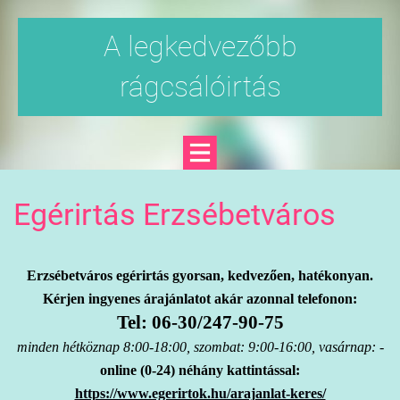
A legkedvezőbb
rágcsálóirtás
Egérirtás Erzsébetváros
Erzsébetváros egérirtás gyorsan, kedvezően, hatékonyan.
Kérjen ingyenes árajánlatot akár azonnal telefonon:
Tel: 06-30/247-90-75
minden hétköznap 8:00-18:00, szombat: 9:00-16:00, vasárnap: -
online (0-24) néhány kattintással:
https://www.egerirtok.hu/arajanlat-keres/