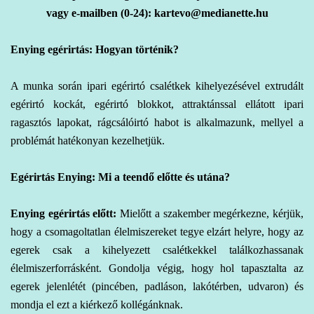
vagy e-mailben (0-24): kartevo@medianette.hu
Enying egérirtás: Hogyan történik?
A
munka során ipari
egérirtó csalétkek kihelyezésével extrudált
egérirtó kockát, egérirtó blokkot, attraktánssal ellátott ipari
ragasztós lapokat, rágcsálóirtó habot is alkalmazunk, mellyel a
problémát hatékonyan kezelhetjük.
Egérirtás Enying: Mi a teendő előtte és utána?
Enying egérirtás előtt:
Mielőtt a szakember megérkezne, kérjük,
hogy a csomagoltatlan élelmiszereket tegye elzárt helyre, hogy az
egerek csak a kihelyezett csalétkekkel találkozhassanak
élelmiszerforrásként. Gondolja végig, hogy hol tapasztalta az
egerek jelenlétét (pincében, padláson, lakótérben, udvaron) és
mondja el ezt a kiérkező kollégánknak.