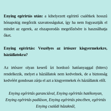
Enying egérirtás
után:
a kihelyezett egérirtó csalétkek hosszú
hónapokig megőrzik szavatosságukat, így ha nem fogyasztják el
mindet az egerek, az elszaporodás megelőzésére is használhatja
őket.
Enying egérirtás: Veszélyes az irtószer kisgyermekekre,
háziállatokra?
Az irtószer olyan keserű ízt hordozó hatóanyaggal (bitrex)
rendelkezik, melyet a háziállatok nem kedvelnek, de a biztonság
kedvéért gondosan zárja el azt a kisgyermekek és háziállatok elől.
Enying egérirtás garanciával, Enying egérirtás hatékonyan,
Enying egérirtás padláson, Enying egérirtás pincében, egérirtás
Enying családi házaknál,