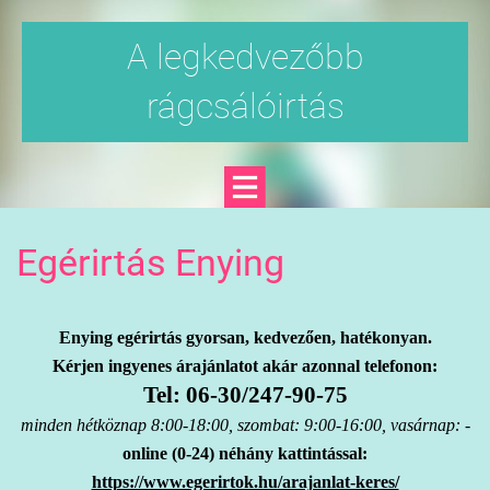
A legkedvezőbb
rágcsálóirtás
Egérirtás Enying
Enying egérirtás gyorsan, kedvezően, hatékonyan.
Kérjen ingyenes árajánlatot akár azonnal telefonon:
Tel: 06-30/247-90-75
minden hétköznap 8:00-18:00, szombat: 9:00-16:00, vasárnap: -
online (0-24) néhány kattintással:
https://www.egerirtok.hu/arajanlat-keres/