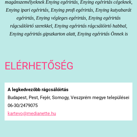
magánszemélyeknek Enying egérirtás, Enying egérirtás cégeknek,
Enying ipari egérirtás, Enying profi egérirtás, Enying kutyabarát
egérirtás, Enying végleges egérirtás, Enying egérirtás
rágcsálóirtó szerekkel, Enying egérirtás rágcsálóirtó habbal,
Enying egérirtás gipszkarton alatt, Enying egérirtás Önnek is
ELÉRHETŐSÉG
A legkedvezőbb rágcsálóirtás
Budapest, Pest, Fejér, Somogy, Veszprém megye települései
06-30/2479075
kartevo@
medianet
te.hu