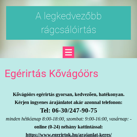
A legkedvezőbb
rágcsálóirtás
Egérirtás Kővágóörs
Kővágóörs egérirtás gyorsan, kedvezően, hatékonyan.
Kérjen ingyenes árajánlatot akár azonnal telefonon:
Tel: 06-30/247-90-75
minden hétköznap 8:00-18:00, szombat: 9:00-16:00, vasárnap: -
online (0-24) néhány kattintással:
https://www.egerirtok.hu/arajanlat-keres/