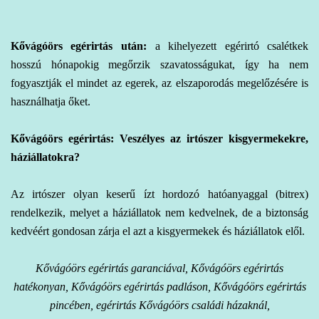
Kővágóörs egérirtás
után:
a kihelyezett egérirtó csalétkek
hosszú hónapokig megőrzik szavatosságukat, így ha nem
fogyasztják el mindet az egerek, az elszaporodás megelőzésére is
használhatja őket.
Kővágóörs egérirtás: Veszélyes az irtószer kisgyermekekre,
háziállatokra?
Az irtószer olyan keserű ízt hordozó hatóanyaggal (bitrex)
rendelkezik, melyet a háziállatok nem kedvelnek, de a biztonság
kedvéért gondosan zárja el azt a kisgyermekek és háziállatok elől.
Kővágóörs egérirtás garanciával, Kővágóörs egérirtás
hatékonyan, Kővágóörs egérirtás padláson, Kővágóörs egérirtás
pincében, egérirtás Kővágóörs családi házaknál,