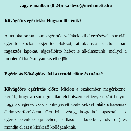
vagy e-mailben (0-24): kartevo@medianette.hu
Kővágóörs egérirtás: Hogyan történik?
A
munka során ipari
egérirtó csalétkek kihelyezésével extrudált
egérirtó kockát, egérirtó blokkot, attraktánssal ellátott ipari
ragasztós lapokat, rágcsálóirtó habot is alkalmazunk, mellyel a
problémát hatékonyan kezelhetjük.
Egérirtás Kővágóörs: Mi a teendő előtte és utána?
Kővágóörs egérirtás előtt:
Mielőtt a szakember megérkezne,
kérjük, hogy a csomagoltatlan élelmiszereket tegye elzárt helyre,
hogy az egerek csak a kihelyezett csalétkekkel találkozhassanak
élelmiszerforrásként. Gondolja végig, hogy hol tapasztalta az
egerek jelenlétét (pincében, padláson, lakótérben, udvaron) és
mondja el ezt a kiérkező kollégánknak.