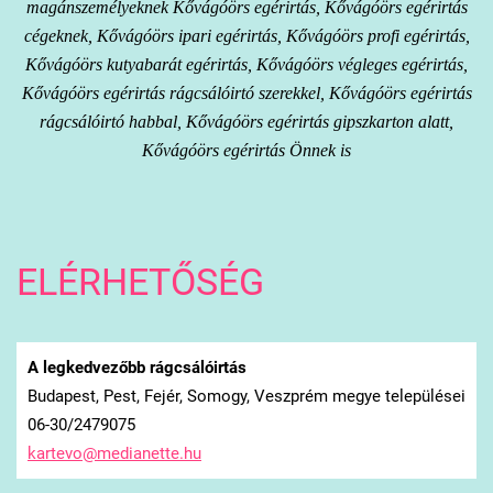
magánszemélyeknek Kővágóörs egérirtás, Kővágóörs egérirtás
cégeknek, Kővágóörs ipari egérirtás, Kővágóörs profi egérirtás,
Kővágóörs kutyabarát egérirtás, Kővágóörs végleges egérirtás,
Kővágóörs egérirtás rágcsálóirtó szerekkel, Kővágóörs egérirtás
rágcsálóirtó habbal, Kővágóörs egérirtás gipszkarton alatt,
Kővágóörs egérirtás Önnek is
ELÉRHETŐSÉG
A legkedvezőbb rágcsálóirtás
Budapest, Pest, Fejér, Somogy, Veszprém megye települései
06-30/2479075
kartevo@
medianet
te.hu