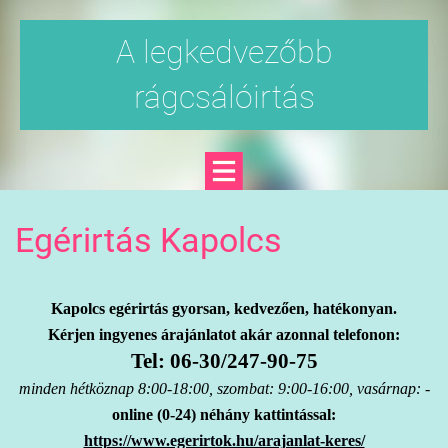
A legkedvezőbb
rágcsálóirtás
Egérirtás Kapolcs
Kapolcs egérirtás gyorsan, kedvezően, hatékonyan.
Kérjen ingyenes árajánlatot akár azonnal telefonon:
Tel: 06-30/247-90-75
minden hétköznap 8:00-18:00, szombat: 9:00-16:00, vasárnap: -
online (0-24) néhány kattintással:
https://www.egerirtok.hu/arajanlat-keres/