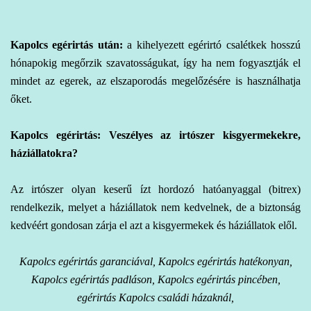
Kapolcs egérirtás
után:
a kihelyezett egérirtó csalétkek hosszú
hónapokig megőrzik szavatosságukat, így ha nem fogyasztják el
mindet az egerek, az elszaporodás megelőzésére is használhatja
őket.
Kapolcs egérirtás: Veszélyes az irtószer kisgyermekekre,
háziállatokra?
Az irtószer olyan keserű ízt hordozó hatóanyaggal (bitrex)
rendelkezik, melyet a háziállatok nem kedvelnek, de a biztonság
kedvéért gondosan zárja el azt a kisgyermekek és háziállatok elől.
Kapolcs egérirtás garanciával, Kapolcs egérirtás hatékonyan,
Kapolcs egérirtás padláson, Kapolcs egérirtás pincében,
egérirtás Kapolcs családi házaknál,