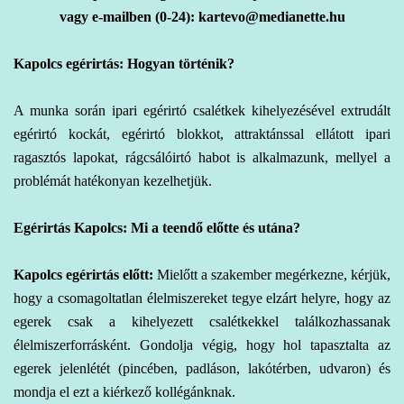
vagy e-mailben (0-24): kartevo@medianette.hu
Kapolcs egérirtás: Hogyan történik?
A
munka során ipari
egérirtó csalétkek kihelyezésével extrudált
egérirtó kockát, egérirtó blokkot, attraktánssal ellátott ipari
ragasztós lapokat, rágcsálóirtó habot is alkalmazunk, mellyel a
problémát hatékonyan kezelhetjük.
Egérirtás Kapolcs: Mi a teendő előtte és utána?
Kapolcs egérirtás előtt:
Mielőtt a szakember megérkezne, kérjük,
hogy a csomagoltatlan élelmiszereket tegye elzárt helyre, hogy az
egerek csak a kihelyezett csalétkekkel találkozhassanak
élelmiszerforrásként. Gondolja végig, hogy hol tapasztalta az
egerek jelenlétét (pincében, padláson, lakótérben, udvaron) és
mondja el ezt a kiérkező kollégánknak.