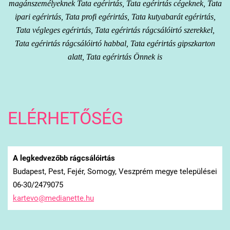
magánszemélyeknek Tata egérirtás, Tata egérirtás cégeknek, Tata
ipari egérirtás, Tata profi egérirtás, Tata kutyabarát egérirtás,
Tata végleges egérirtás, Tata egérirtás rágcsálóirtó szerekkel,
Tata egérirtás rágcsálóirtó habbal, Tata egérirtás gipszkarton
alatt, Tata egérirtás Önnek is
ELÉRHETŐSÉG
A legkedvezőbb rágcsálóirtás
Budapest, Pest, Fejér, Somogy, Veszprém megye települései
06-30/2479075
kartevo@
medianet
te.hu