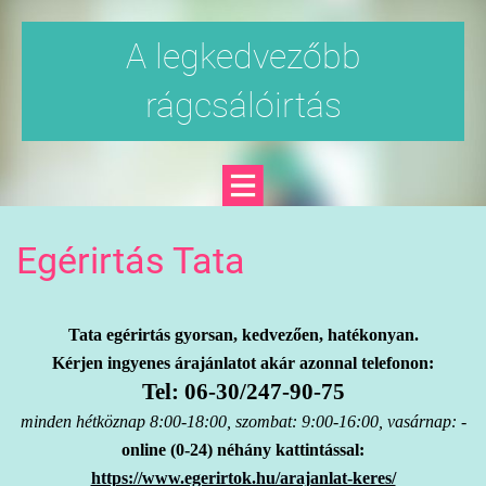
A legkedvezőbb
rágcsálóirtás
Egérirtás Tata
Tata egérirtás gyorsan, kedvezően, hatékonyan.
Kérjen ingyenes árajánlatot akár azonnal telefonon:
Tel: 06-30/247-90-75
minden hétköznap 8:00-18:00, szombat: 9:00-16:00, vasárnap: -
online (0-24) néhány kattintással:
https://www.egerirtok.hu/arajanlat-keres/