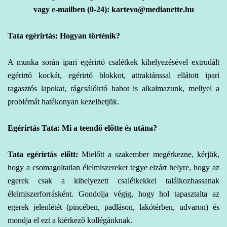
vagy e-mailben (0-24): kartevo@medianette.hu
Tata egérirtás: Hogyan történik?
A
munka során ipari
egérirtó csalétkek kihelyezésével extrudált
egérirtó kockát, egérirtó blokkot, attraktánssal ellátott ipari
ragasztós lapokat, rágcsálóirtó habot is alkalmazunk, mellyel a
problémát hatékonyan kezelhetjük.
Egérirtás Tata: Mi a teendő előtte és utána?
Tata egérirtás előtt:
Mielőtt a szakember megérkezne, kérjük,
hogy a csomagoltatlan élelmiszereket tegye elzárt helyre, hogy az
egerek csak a kihelyezett csalétkekkel találkozhassanak
élelmiszerforrásként. Gondolja végig, hogy hol tapasztalta az
egerek jelenlétét (pincében, padláson, lakótérben, udvaron) és
mondja el ezt a kiérkező kollégánknak.