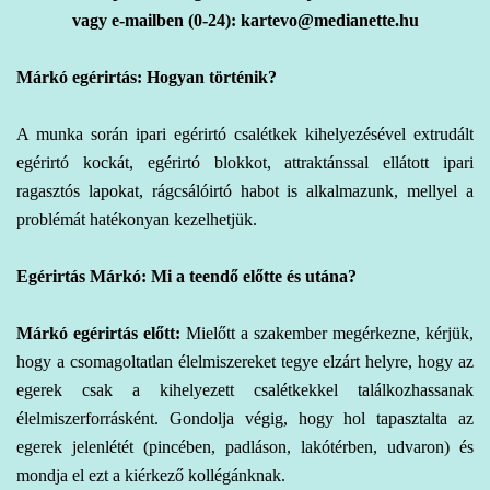
vagy e-mailben (0-24): kartevo@medianette.hu
Márkó egérirtás: Hogyan történik?
A
munka során ipari
egérirtó csalétkek kihelyezésével extrudált
egérirtó kockát, egérirtó blokkot, attraktánssal ellátott ipari
ragasztós lapokat, rágcsálóirtó habot is alkalmazunk, mellyel a
problémát hatékonyan kezelhetjük.
Egérirtás Márkó: Mi a teendő előtte és utána?
Márkó egérirtás előtt:
Mielőtt a szakember megérkezne, kérjük,
hogy a csomagoltatlan élelmiszereket tegye elzárt helyre, hogy az
egerek csak a kihelyezett csalétkekkel találkozhassanak
élelmiszerforrásként. Gondolja végig, hogy hol tapasztalta az
egerek jelenlétét (pincében, padláson, lakótérben, udvaron) és
mondja el ezt a kiérkező kollégánknak.