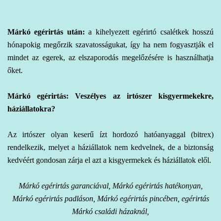
Márkó egérirtás
után:
a kihelyezett egérirtó csalétkek hosszú
hónapokig megőrzik szavatosságukat, így ha nem fogyasztják el
mindet az egerek, az elszaporodás megelőzésére is használhatja
őket.
Márkó egérirtás: Veszélyes az irtószer kisgyermekekre,
háziállatokra?
Az irtószer olyan keserű ízt hordozó hatóanyaggal (bitrex)
rendelkezik, melyet a háziállatok nem kedvelnek, de a biztonság
kedvéért gondosan zárja el azt a kisgyermekek és háziállatok elől.
Márkó egérirtás garanciával, Márkó egérirtás hatékonyan,
Márkó egérirtás padláson, Márkó egérirtás pincében, egérirtás
Márkó családi házaknál,