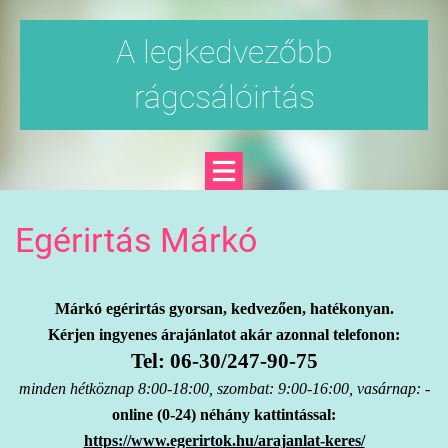
A legkedvezőbb
rágcsálóirtás
Egérirtás Márkó
Márkó egérirtás gyorsan, kedvezően, hatékonyan.
Kérjen ingyenes árajánlatot akár azonnal telefonon:
Tel: 06-30/247-90-75
minden hétköznap 8:00-18:00, szombat: 9:00-16:00, vasárnap: -
online (0-24) néhány kattintással:
https://www.egerirtok.hu/arajanlat-keres/