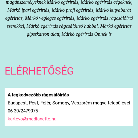
magánszemélyeknek Márkó egérirtás, Márkó egérirtás cégeknek,
Márkó ipari egérirtás, Márkó profi egérirtás, Márkó kutyabarát
egérirtás, Márkó végleges egérirtás, Márkó egérirtás rágcsálóirtó
szerekkel, Márkó egérirtás rágcsálóirtó habbal, Márkó egérirtás
gipszkarton alatt, Márkó egérirtás Önnek is
ELÉRHETŐSÉG
A legkedvezőbb rágcsálóirtás
Budapest, Pest, Fejér, Somogy, Veszprém megye települései
06-30/2479075
kartevo@
medianet
te.hu