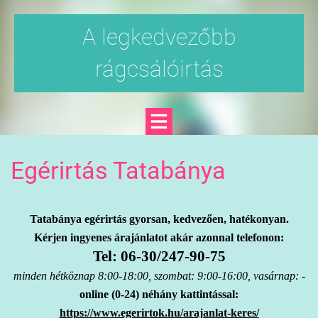
A legkedvezőbb
rágcsálóirtás
Egérirtás Tatabánya
Tatabánya egérirtás gyorsan, kedvezően, hatékonyan.
Kérjen ingyenes árajánlatot akár azonnal telefonon:
Tel: 06-30/247-90-75
minden hétköznap 8:00-18:00, szombat: 9:00-16:00, vasárnap: -
online (0-24) néhány kattintással:
https://www.egerirtok.hu/arajanlat-keres/