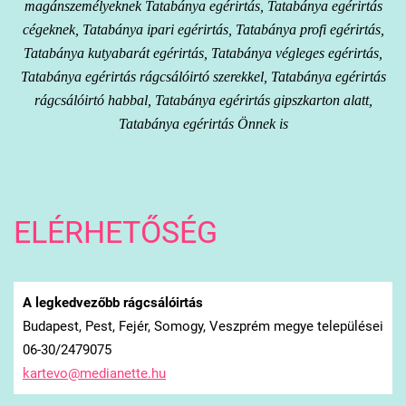
magánszemélyeknek Tatabánya egérirtás, Tatabánya egérirtás
cégeknek, Tatabánya ipari egérirtás, Tatabánya profi egérirtás,
Tatabánya kutyabarát egérirtás, Tatabánya végleges egérirtás,
Tatabánya egérirtás rágcsálóirtó szerekkel, Tatabánya egérirtás
rágcsálóirtó habbal, Tatabánya egérirtás gipszkarton alatt,
Tatabánya egérirtás Önnek is
ELÉRHETŐSÉG
A legkedvezőbb rágcsálóirtás
Budapest, Pest, Fejér, Somogy, Veszprém megye települései
06-30/2479075
kartevo@
medianet
te.hu