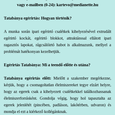
vagy e-mailben (0-24): kartevo@medianette.hu
Tatabánya egérirtás: Hogyan történik?
A
munka során ipari
egérirtó csalétkek kihelyezésével extrudált
egérirtó kockát, egérirtó blokkot, attraktánssal ellátott ipari
ragasztós lapokat, rágcsálóirtó habot is alkalmazunk, mellyel a
problémát hatékonyan kezelhetjük.
Egérirtás Tatabánya: Mi a teendő előtte és utána?
Tatabánya egérirtás előtt:
Mielőtt a szakember megérkezne,
kérjük, hogy a csomagoltatlan élelmiszereket tegye elzárt helyre,
hogy az egerek csak a kihelyezett csalétkekkel találkozhassanak
élelmiszerforrásként. Gondolja végig, hogy hol tapasztalta az
egerek jelenlétét (pincében, padláson, lakótérben, udvaron) és
mondja el ezt a kiérkező kollégánknak.