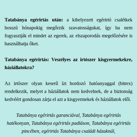
Tatabánya egérirtás
után:
a kihelyezett egérirtó csalétkek
hosszú hónapokig megőrzik szavatosságukat, így ha nem
fogyasztják el mindet az egerek, az elszaporodás megelőzésére is
használhatja őket.
Tatabánya egérirtás: Veszélyes az irtószer kisgyermekekre,
háziállatokra?
Az irtószer olyan keserű ízt hordozó hatóanyaggal (bitrex)
rendelkezik, melyet a háziállatok nem kedvelnek, de a biztonság
kedvéért gondosan zárja el azt a kisgyermekek és háziállatok elől.
Tatabánya egérirtás garanciával, Tatabánya egérirtás
hatékonyan, Tatabánya egérirtás padláson, Tatabánya egérirtás
pincében, egérirtás Tatabánya családi házaknál,