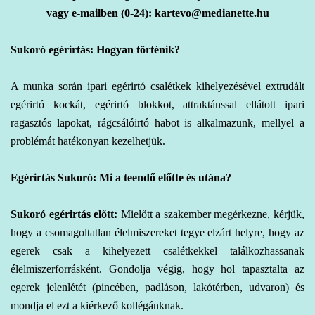
vagy e-mailben (0-24): kartevo@medianette.hu
Sukoró egérirtás: Hogyan történik?
A
munka során ipari
egérirtó csalétkek kihelyezésével extrudált
egérirtó kockát, egérirtó blokkot, attraktánssal ellátott ipari
ragasztós lapokat, rágcsálóirtó habot is alkalmazunk, mellyel a
problémát hatékonyan kezelhetjük.
Egérirtás Sukoró: Mi a teendő előtte és utána?
Sukoró egérirtás előtt:
Mielőtt a szakember megérkezne, kérjük,
hogy a csomagoltatlan élelmiszereket tegye elzárt helyre, hogy az
egerek csak a kihelyezett csalétkekkel találkozhassanak
élelmiszerforrásként. Gondolja végig, hogy hol tapasztalta az
egerek jelenlétét (pincében, padláson, lakótérben, udvaron) és
mondja el ezt a kiérkező kollégánknak.