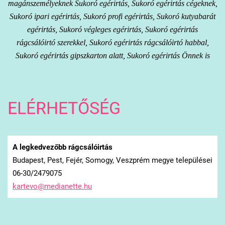
magánszemélyeknek Sukoró egérirtás, Sukoró egérirtás cégeknek,
Sukoró ipari egérirtás, Sukoró profi egérirtás, Sukoró kutyabarát
egérirtás, Sukoró végleges egérirtás, Sukoró egérirtás
rágcsálóirtó szerekkel, Sukoró egérirtás rágcsálóirtó habbal,
Sukoró egérirtás gipszkarton alatt, Sukoró egérirtás Önnek is
ELÉRHETŐSÉG
A legkedvezőbb rágcsálóirtás
Budapest, Pest, Fejér, Somogy, Veszprém megye települései
06-30/2479075
kartevo@
medianet
te.hu