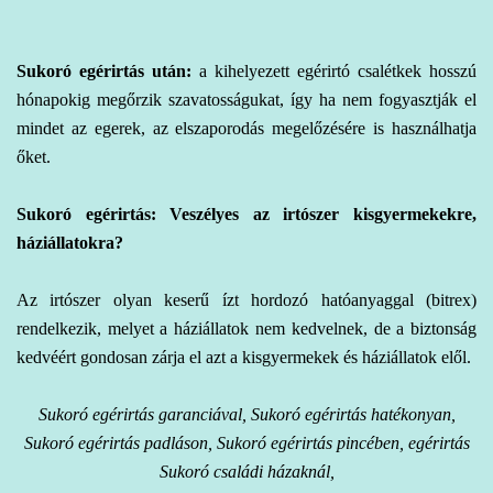
Sukoró egérirtás
után:
a kihelyezett egérirtó csalétkek hosszú
hónapokig megőrzik szavatosságukat, így ha nem fogyasztják el
mindet az egerek, az elszaporodás megelőzésére is használhatja
őket.
Sukoró egérirtás: Veszélyes az irtószer kisgyermekekre,
háziállatokra?
Az irtószer olyan keserű ízt hordozó hatóanyaggal (bitrex)
rendelkezik, melyet a háziállatok nem kedvelnek, de a biztonság
kedvéért gondosan zárja el azt a kisgyermekek és háziállatok elől.
Sukoró egérirtás garanciával, Sukoró egérirtás hatékonyan,
Sukoró egérirtás padláson, Sukoró egérirtás pincében, egérirtás
Sukoró családi házaknál,