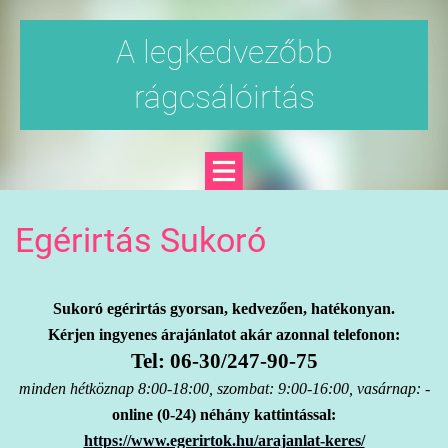
A legkedvezőbb
rágcsálóirtás
Egérirtás Sukoró
Sukoró egérirtás gyorsan, kedvezően, hatékonyan.
Kérjen ingyenes árajánlatot akár azonnal telefonon:
Tel: 06-30/247-90-75
minden hétköznap 8:00-18:00, szombat: 9:00-16:00, vasárnap: -
online (0-24) néhány kattintással:
https://www.egerirtok.hu/arajanlat-keres/