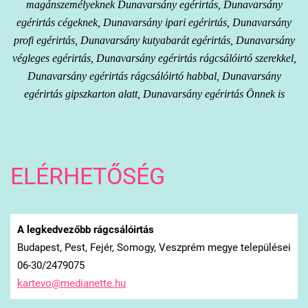
magánszemélyeknek Dunavarsány egérirtás, Dunavarsány
egérirtás cégeknek, Dunavarsány ipari egérirtás, Dunavarsány
profi egérirtás, Dunavarsány kutyabarát egérirtás, Dunavarsány
végleges egérirtás, Dunavarsány egérirtás rágcsálóirtó szerekkel,
Dunavarsány egérirtás rágcsálóirtó habbal, Dunavarsány
egérirtás gipszkarton alatt, Dunavarsány egérirtás Önnek is
ELÉRHETŐSÉG
A legkedvezőbb rágcsálóirtás
Budapest, Pest, Fejér, Somogy, Veszprém megye települései
06-30/2479075
kartevo@
medianet
te.hu