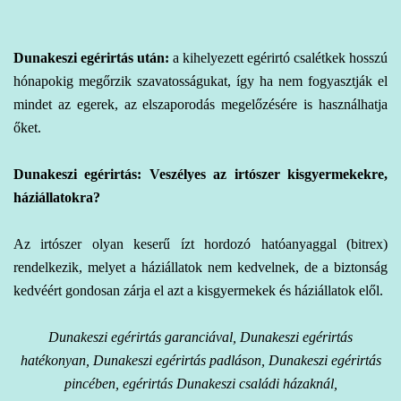
Dunakeszi egérirtás
után:
a kihelyezett egérirtó csalétkek hosszú
hónapokig megőrzik szavatosságukat, így ha nem fogyasztják el
mindet az egerek, az elszaporodás megelőzésére is használhatja
őket.
Dunakeszi egérirtás: Veszélyes az irtószer kisgyermekekre,
háziállatokra?
Az irtószer olyan keserű ízt hordozó hatóanyaggal (bitrex)
rendelkezik, melyet a háziállatok nem kedvelnek, de a biztonság
kedvéért gondosan zárja el azt a kisgyermekek és háziállatok elől.
Dunakeszi egérirtás garanciával, Dunakeszi egérirtás
hatékonyan, Dunakeszi egérirtás padláson, Dunakeszi egérirtás
pincében, egérirtás Dunakeszi családi házaknál,