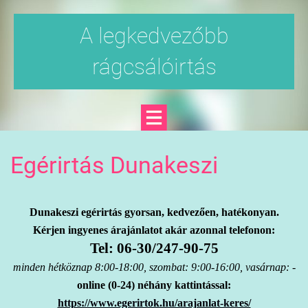
A legkedvezőbb
rágcsálóirtás
Egérirtás Dunakeszi
Dunakeszi egérirtás gyorsan, kedvezően, hatékonyan.
Kérjen ingyenes árajánlatot akár azonnal telefonon:
Tel: 06-30/247-90-75
minden hétköznap 8:00-18:00, szombat: 9:00-16:00, vasárnap: -
online (0-24) néhány kattintással:
https://www.egerirtok.hu/arajanlat-keres/