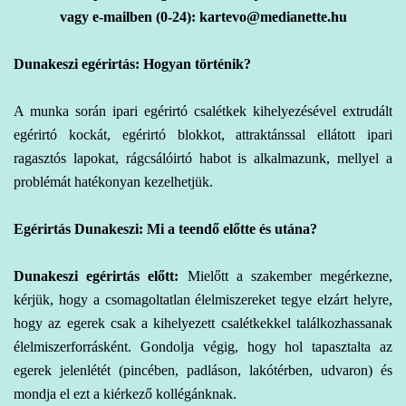
vagy e-mailben (0-24): kartevo@medianette.hu
Dunakeszi egérirtás: Hogyan történik?
A
munka során ipari
egérirtó csalétkek kihelyezésével extrudált
egérirtó kockát, egérirtó blokkot, attraktánssal ellátott ipari
ragasztós lapokat, rágcsálóirtó habot is alkalmazunk, mellyel a
problémát hatékonyan kezelhetjük.
Egérirtás Dunakeszi: Mi a teendő előtte és utána?
Dunakeszi egérirtás előtt:
Mielőtt a szakember megérkezne,
kérjük, hogy a csomagoltatlan élelmiszereket tegye elzárt helyre,
hogy az egerek csak a kihelyezett csalétkekkel találkozhassanak
élelmiszerforrásként. Gondolja végig, hogy hol tapasztalta az
egerek jelenlétét (pincében, padláson, lakótérben, udvaron) és
mondja el ezt a kiérkező kollégánknak.