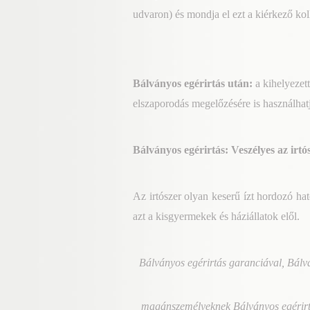
udvaron) és mondja el ezt a kiérkező ko
Bálványos egérirtás
után:
a kihelyezet
elszaporodás megelőzésére is használhatj
Bálványos egérirtás: Veszélyes az irt
Az irtószer olyan keserű ízt hordozó ha
azt a kisgyermekek és háziállatok elől.
Bálványos egérirtás garanciával, Bálv
magánszemélyeknek Bálványos egérirtás