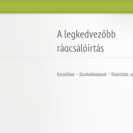
A legkedvezőbb
rágcsálóirtás
Kezdőlap
>
Szolgáltatások
>
Egérirtás,