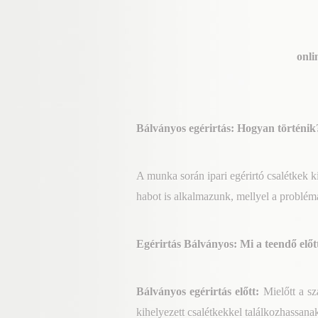
onli
Bálványos egérirtás: Hogyan történik
A
munka során ipari
egérirtó csalétkek ki
habot is alkalmazunk, mellyel a problém
Egérirtás Bálványos: Mi a teendő előt
Bálványos egérirtás előtt:
Mielőtt a s
kihelyezett csalétkekkel találkozhassanak