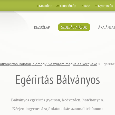
Kezdőlap
Oldaltérkép
RSS
Nyomtatás
KEZDŐLAP
SZOLGÁLTATÁSOK
ÁRAJÁNLAT
 patkányirtás Balaton, Somogy, Veszprém megye és környéke
>
Egérirt
Egérirtás Bálványos
Bálványos egérirtás gyorsan, kedvezően, hatékonyan.
Kérjen ingyenes árajánlatot akár azonnal telefonon: