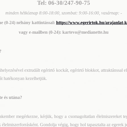
Tel: 06-30/247-90-75
minden hétköznap 8:00-18:00, szombat: 9:00-16:00, vasárnap: -
ne (0-24) néhány kattintással:
https://www.egerirtok.hu/arajanlat-k
vagy e-mailben (0-24): kartevo@medianette.hu
?
helyezésével extrudált egérirtó kockát, egérirtó blokkot, attraktánssal ell
át hatékonyan kezelhetjük.
te és utána?
zakember megérkezne, kérjük, hogy a csomagoltatlan élelmiszereket teg
 élelmiszerforrásként. Gondolja végig, hogy hol tapasztalta az egerek j