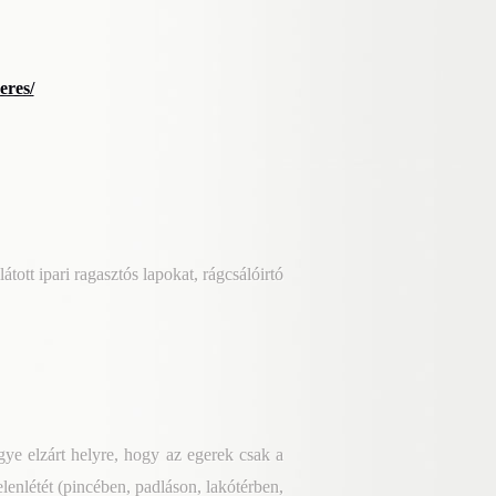
eres/
átott ipari ragasztós lapokat, rágcsálóirtó
ye elzárt helyre, hogy az egerek csak a
elenlétét (pincében, padláson, lakótérben,