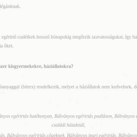
llégánknak.
t egérirtó csalétkek hosszú hónapokig megőrzik szavatosságukat, így ha
a őket.
ószer kisgyermekekre, háziállatokra?
tóanyaggal (bitrex) rendelkezik, melyet a háziállatok nem kedvelnek, d
ányos egérirtás hatékonyan, Bálványos egérirtás padláson, Bálványos e
családi házaknál,
, Bálványos egérirtás cégeknek, Bálványos ipari egérirtás, Bálványos