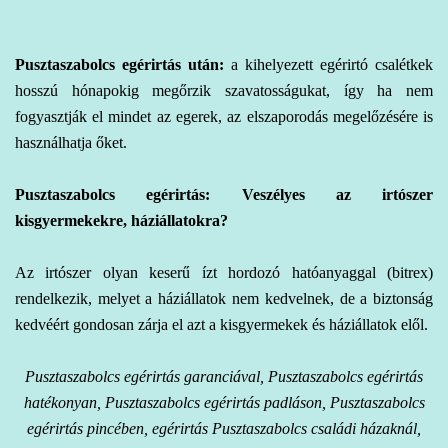
Pusztaszabolcs egérirtás
után:
a kihelyezett egérirtó csalétkek
hosszú hónapokig megőrzik szavatosságukat, így ha nem
fogyasztják el mindet az egerek, az elszaporodás megelőzésére is
használhatja őket.
Pusztaszabolcs egérirtás: Veszélyes az irtószer
kisgyermekekre, háziállatokra?
Az irtószer olyan keserű ízt hordozó hatóanyaggal (bitrex)
rendelkezik, melyet a háziállatok nem kedvelnek, de a biztonság
kedvéért gondosan zárja el azt a kisgyermekek és háziállatok elől.
Pusztaszabolcs egérirtás garanciával, Pusztaszabolcs egérirtás
hatékonyan, Pusztaszabolcs egérirtás padláson, Pusztaszabolcs
egérirtás pincében, egérirtás Pusztaszabolcs családi házaknál,