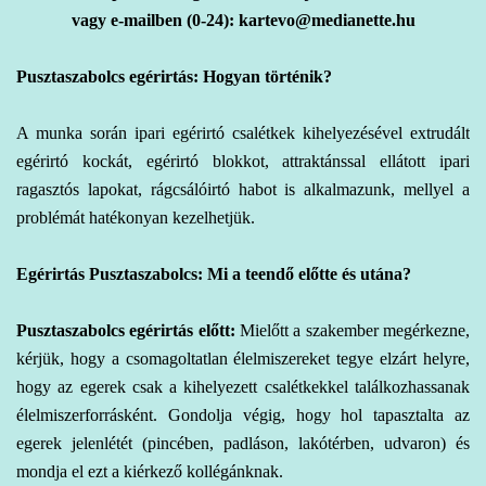
vagy e-mailben (0-24): kartevo@medianette.hu
Pusztaszabolcs egérirtás: Hogyan történik?
A
munka során ipari
egérirtó csalétkek kihelyezésével extrudált
egérirtó kockát, egérirtó blokkot, attraktánssal ellátott ipari
ragasztós lapokat, rágcsálóirtó habot is alkalmazunk, mellyel a
problémát hatékonyan kezelhetjük.
Egérirtás Pusztaszabolcs: Mi a teendő előtte és utána?
Pusztaszabolcs egérirtás előtt:
Mielőtt a szakember megérkezne,
kérjük, hogy a csomagoltatlan élelmiszereket tegye elzárt helyre,
hogy az egerek csak a kihelyezett csalétkekkel találkozhassanak
élelmiszerforrásként. Gondolja végig, hogy hol tapasztalta az
egerek jelenlétét (pincében, padláson, lakótérben, udvaron) és
mondja el ezt a kiérkező kollégánknak.