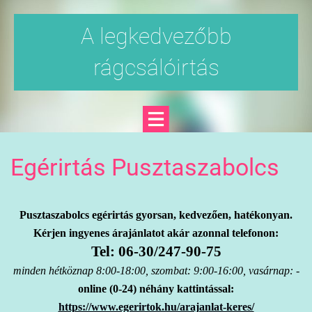
A legkedvezőbb
rágcsálóirtás
Egérirtás Pusztaszabolcs
Pusztaszabolcs egérirtás gyorsan, kedvezően, hatékonyan.
Kérjen ingyenes árajánlatot akár azonnal telefonon:
Tel: 06-30/247-90-75
minden hétköznap 8:00-18:00, szombat: 9:00-16:00, vasárnap: -
online (0-24) néhány kattintással:
https://www.egerirtok.hu/arajanlat-keres/