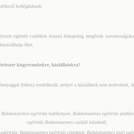
 kiérkező kollégánknak.
yezett egérirtó csalétkek hosszú hónapokig megőrzik szavatosságuka
használhatja őket.
 irtószer kisgyermekekre, háziállatokra?
tóanyaggal (bitrex) rendelkezik, melyet a háziállatok nem kedvelnek, d
 Balatonszemes egérirtás hatékonyan, Balatonszemes egérirtás padlás
egérirtás Balatonszemes családi házaknál,
érirtás, Balatonszemes egérirtás cégeknek, Balatonszemes ipari egérir