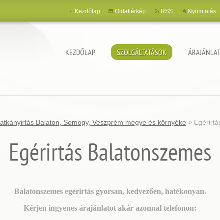
Kezdőlap
Oldaltérkép
RSS
Nyomtatás
KEZDŐLAP
SZOLGÁLTATÁSOK
ÁRAJÁNLAT
 patkányirtás Balaton, Somogy, Veszprém megye és környéke
>
Egérirt
Egérirtás Balatonszemes
Balatonszemes egérirtás gyorsan, kedvezően, hatékonyan.
Kérjen ingyenes árajánlatot akár azonnal telefonon: