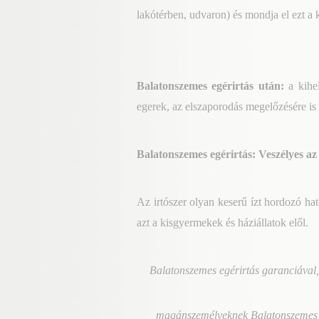
lakótérben, udvaron) és mondja el ezt a
Balatonszemes egérirtás
után:
a kihel
egerek, az elszaporodás megelőzésére is 
Balatonszemes egérirtás: Veszélyes az
Az irtószer olyan keserű ízt hordozó ha
azt a kisgyermekek és háziállatok elől.
Balatonszemes egérirtás garanciával,
magánszemélyeknek Balatonszemes eg