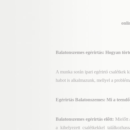
onli
Balatonszemes egérirtás: Hogyan tört
A
munka során ipari
egérirtó csalétkek ki
habot is alkalmazunk, mellyel a problém
Egérirtás Balatonszemes: Mi a teendő 
Balatonszemes egérirtás előtt:
Mielőtt
a kihelyezett csalétkekkel találkozhas