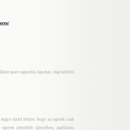
eres/
átott ipari ragasztós lapokat, rágcsálóirtó
tegye elzárt helyre, hogy az egerek csak
 egerek jelenlétét (pincében, padláson,