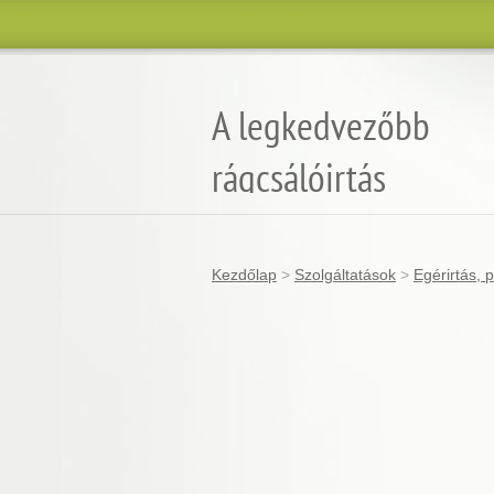
A legkedvezőbb
rágcsálóirtás
Kezdőlap
>
Szolgáltatások
>
Egérirtás,