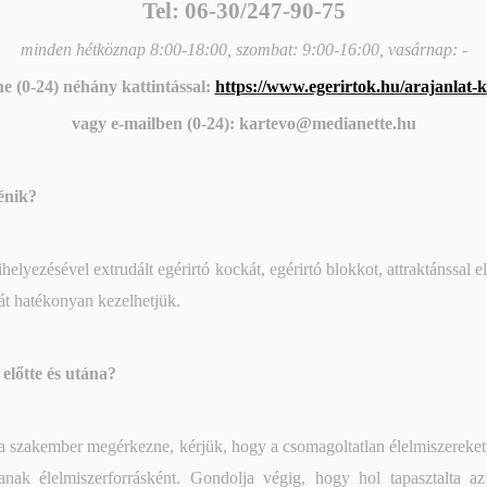
Tel: 06-30/247-90-75
minden hétköznap 8:00-18:00, szombat: 9:00-16:00, vasárnap: -
ne (0-24) néhány kattintással:
https://www.egerirtok.hu/arajanlat-k
vagy e-mailben (0-24): kartevo@medianette.hu
énik?
helyezésével extrudált egérirtó kockát, egérirtó blokkot, attraktánssal ell
át hatékonyan kezelhetjük.
előtte és utána?
 a szakember megérkezne, kérjük, hogy a csomagoltatlan élelmiszereket 
sanak élelmiszerforrásként. Gondolja végig, hogy hol tapasztalta az