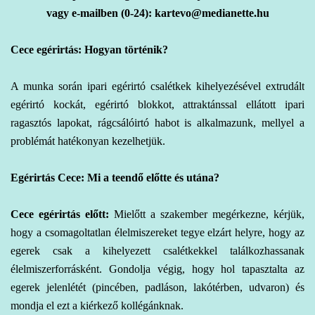
vagy e-mailben (0-24): kartevo@medianette.hu
Cece egérirtás: Hogyan történik?
A
munka során ipari
egérirtó csalétkek kihelyezésével extrudált
egérirtó kockát, egérirtó blokkot, attraktánssal ellátott ipari
ragasztós lapokat, rágcsálóirtó habot is alkalmazunk, mellyel a
problémát hatékonyan kezelhetjük.
Egérirtás Cece: Mi a teendő előtte és utána?
Cece egérirtás előtt:
Mielőtt a szakember megérkezne, kérjük,
hogy a csomagoltatlan élelmiszereket tegye elzárt helyre, hogy az
egerek csak a kihelyezett csalétkekkel találkozhassanak
élelmiszerforrásként. Gondolja végig, hogy hol tapasztalta az
egerek jelenlétét (pincében, padláson, lakótérben, udvaron) és
mondja el ezt a kiérkező kollégánknak.