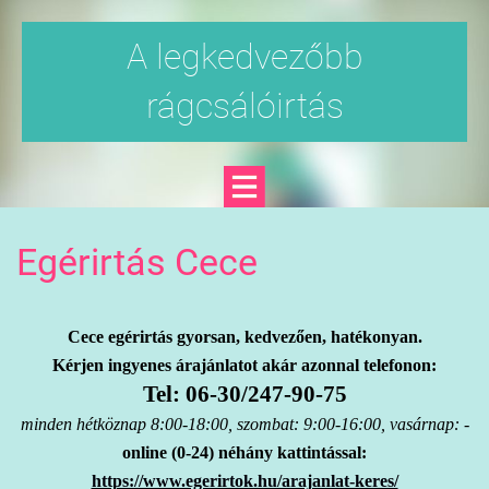
A legkedvezőbb
rágcsálóirtás
Egérirtás Cece
Cece egérirtás gyorsan, kedvezően, hatékonyan.
Kérjen ingyenes árajánlatot akár azonnal telefonon:
Tel: 06-30/247-90-75
minden hétköznap 8:00-18:00, szombat: 9:00-16:00, vasárnap: -
online (0-24) néhány kattintással:
https://www.egerirtok.hu/arajanlat-keres/