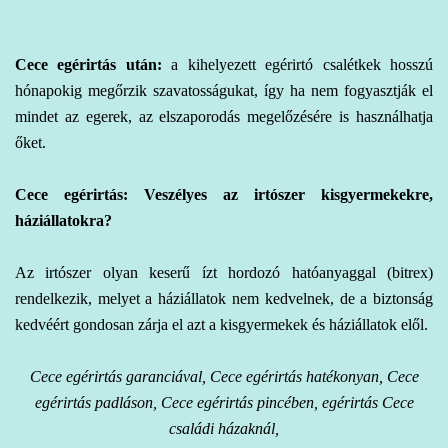
Cece egérirtás
után:
a kihelyezett egérirtó csalétkek hosszú
hónapokig megőrzik szavatosságukat, így ha nem fogyasztják el
mindet az egerek, az elszaporodás megelőzésére is használhatja
őket.
Cece egérirtás: Veszélyes az irtószer kisgyermekekre,
háziállatokra?
Az irtószer olyan keserű ízt hordozó hatóanyaggal (bitrex)
rendelkezik, melyet a háziállatok nem kedvelnek, de a biztonság
kedvéért gondosan zárja el azt a kisgyermekek és háziállatok elől.
Cece egérirtás garanciával, Cece egérirtás hatékonyan, Cece
egérirtás padláson, Cece egérirtás pincében, egérirtás Cece
családi házaknál,