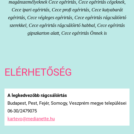
magánszemélyeknek Cece egérirtás, Cece egérirtás cégeknek,
Cece ipari egérirtás, Cece profi egérirtás, Cece kutyabarát
egérirtás, Cece végleges egérirtás, Cece egérirtás rágcsálóirtó
szerekkel, Cece egérirtás rágcsálóirtó habbal, Cece egérirtás
gipszkarton alatt, Cece egérirtás Önnek is
ELÉRHETŐSÉG
A legkedvezőbb rágcsálóirtás
Budapest, Pest, Fejér, Somogy, Veszprém megye települései
06-30/2479075
kartevo@
medianet
te.hu