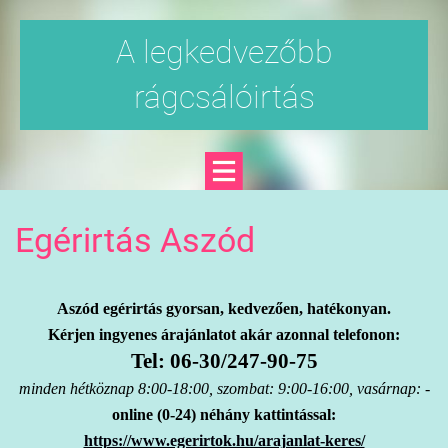
A legkedvezőbb
rágcsálóirtás
Egérirtás Aszód
Aszód egérirtás gyorsan, kedvezően, hatékonyan.
Kérjen ingyenes árajánlatot akár azonnal telefonon:
Tel: 06-30/247-90-75
minden hétköznap 8:00-18:00, szombat: 9:00-16:00, vasárnap: -
online (0-24) néhány kattintással:
https://www.egerirtok.hu/arajanlat-keres/