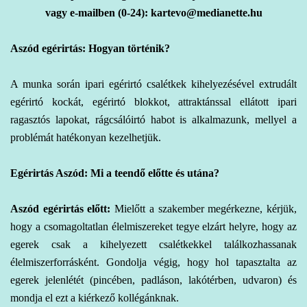
vagy e-mailben (0-24): kartevo@medianette.hu
Aszód egérirtás: Hogyan történik?
A
munka során ipari
egérirtó csalétkek kihelyezésével extrudált
egérirtó kockát, egérirtó blokkot, attraktánssal ellátott ipari
ragasztós lapokat, rágcsálóirtó habot is alkalmazunk, mellyel a
problémát hatékonyan kezelhetjük.
Egérirtás Aszód: Mi a teendő előtte és utána?
Aszód egérirtás előtt:
Mielőtt a szakember megérkezne, kérjük,
hogy a csomagoltatlan élelmiszereket tegye elzárt helyre, hogy az
egerek csak a kihelyezett csalétkekkel találkozhassanak
élelmiszerforrásként. Gondolja végig, hogy hol tapasztalta az
egerek jelenlétét (pincében, padláson, lakótérben, udvaron) és
mondja el ezt a kiérkező kollégánknak.