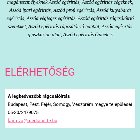
magánszemélyeknek Aszód egérirtás, Aszód egérirtás cégeknek,
Aszód ipari egérirtás, Aszód profi egérirtás, Aszód kutyabarát
egérirtás, Aszód végleges egérirtás, Aszód egérirtás rágcsálóirtó
szerekkel, Aszód egérirtás rágcsálóirtó habbal, Aszód egérirtás
gipszkarton alatt, Aszód egérirtás Önnek is
ELÉRHETŐSÉG
A legkedvezőbb rágcsálóirtás
Budapest, Pest, Fejér, Somogy, Veszprém megye települései
06-30/2479075
kartevo@
medianet
te.hu