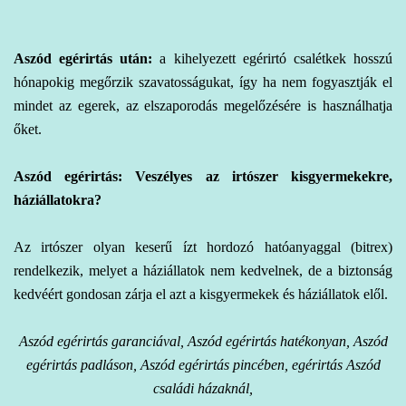
Aszód egérirtás
után:
a kihelyezett egérirtó csalétkek hosszú
hónapokig megőrzik szavatosságukat, így ha nem fogyasztják el
mindet az egerek, az elszaporodás megelőzésére is használhatja
őket.
Aszód egérirtás: Veszélyes az irtószer kisgyermekekre,
háziállatokra?
Az irtószer olyan keserű ízt hordozó hatóanyaggal (bitrex)
rendelkezik, melyet a háziállatok nem kedvelnek, de a biztonság
kedvéért gondosan zárja el azt a kisgyermekek és háziállatok elől.
Aszód egérirtás garanciával, Aszód egérirtás hatékonyan, Aszód
egérirtás padláson, Aszód egérirtás pincében, egérirtás Aszód
családi házaknál,